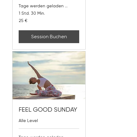
Tage werden geladen ...
1 Std. 30 Min.
25
25 €
Euro
Session Buchen
FEEL GOOD SUNDAY
Alle Level