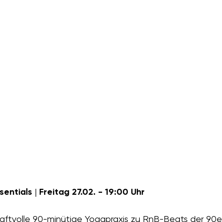
sentials
 | 
Freitag
27.02. - 19:00 Uhr
raftvolle 90-minütige Yogapraxis zu RnB-Beats der 90er