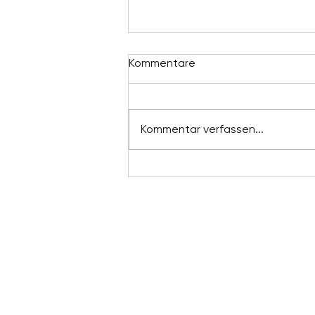
Kommentare
Kommentar verfassen...
Ein Abschied – und ein
Danke
YOGA SHELTER
Henschelring 13
85551 Kirchheim bei München