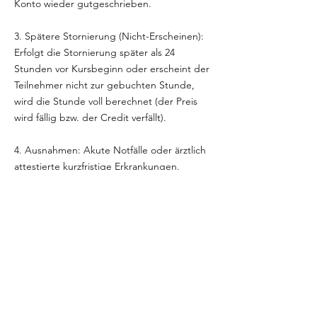
Konto wieder gutgeschrieben.
3. Spätere Stornierung (Nicht-Erscheinen):
Erfolgt die Stornierung später als 24
Stunden vor Kursbeginn oder erscheint der
Teilnehmer nicht zur gebuchten Stunde,
wird die Stunde voll berechnet (der Preis
wird fällig bzw. der Credit verfällt).
4. Ausnahmen: Akute Notfälle oder ärztlich
attestierte kurzfristige Erkrankungen.
Kontaktangaben
Henschelring 13, Kirchheim bei München,
Germany
info@yogashelter.de