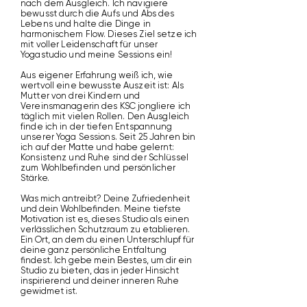
nach dem Ausgleich. Ich navigiere
bewusst durch die Aufs und Abs des
Lebens und halte die Dinge in
harmonischem Flow. Dieses Ziel setze ich
mit voller Leidenschaft für unser
Yogastudio und meine Sessions ein!
Aus eigener Erfahrung weiß ich, wie
wertvoll eine bewusste Auszeit ist: Als
Mutter von drei Kindern und
Vereinsmanagerin des KSC jongliere ich
täglich mit vielen Rollen.
​
Den Ausgleich
finde ich in der tiefen Entspannung
unserer Yoga Sessions. Seit 25 Jahren bin
ich auf der Matte und habe gelernt:
Konsistenz und Ruhe sind der Schlüssel
zum Wohlbefinden und persönlicher
Stärke.
Was mich antreibt? Deine Zufriedenheit
und dein Wohlbefinden. Meine tiefste
Motivation ist es, dieses Studio als einen
verlässlichen Schutzraum zu etablieren.
Ein Ort, an dem du einen Unterschlupf für
deine ganz persönliche Entfaltung
findest. Ich gebe mein Bestes, um dir ein
Studio zu bieten, das in jeder Hinsicht
inspirierend und deiner inneren Ruhe
gewidmet ist.