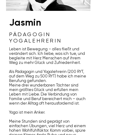
Jasmin
PÄDAGOGIN
YOGALEHRERIN
Leben ist Bewegung – alles fließt und
verändert sich. Ich liebe, was ich tue, und
begleite mit Herz Menschen auf ihrem
Weg zu mehr Glück und Zufriedenheit.
Als Pädagogin und Yogalehrerin (200 RYT,
auf dem Weg zu 500 RYT) habe ich meine
Berufung gefunden.
Meine drei wunderbaren Töchter sind
mein größtes Glück und erfüllen mein
Leben mit Liebe. Die Verbindung von
Familie und Beruf bereichert mich – auch
wenn der Alltag oft herausfordernd ist.
Yoga ist mein Anker.
Meine Stunden sind geprägt von
einfachen Übungen, viel Herz und einem
hohen Wohlfühlfaktor. Komm vorbei, spüre
deinen Körper, finde Ruhe und neue