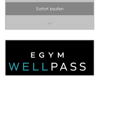
Sofort kaufen
1 Besuch / alle Sessions
EGYM WELLPASS MEMBER
0€
€
0